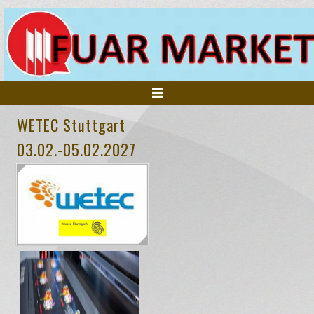
WETEC Stuttgart
ANASAYFA
03.02.-05.02.2027
KURUMSAL
FUARLAR
HİZMETLERİMİZ
İNSAN KAYNAKLARI