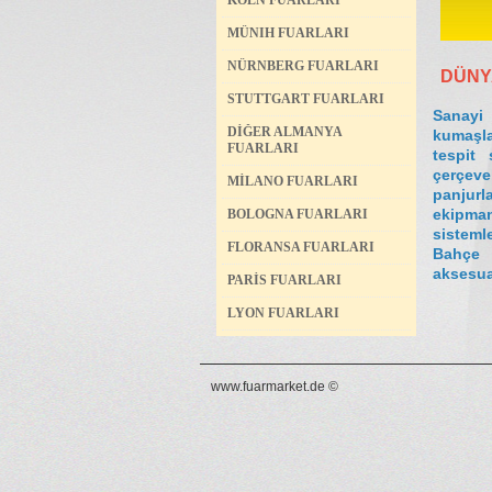
KÖLN FUARLARI
MÜNIH FUARLARI
NÜRNBERG FUARLARI
DÜNY
STUTTGART FUARLARI
Sanayi
DİĞER ALMANYA
kumaşla
FUARLARI
tespit 
çerçeve
MİLANO FUARLARI
panjurl
ekipman
BOLOGNA FUARLARI
sistemle
FLORANSA FUARLARI
Bahçe k
aksesua
PARİS FUARLARI
LYON FUARLARI
www.fuarmarket.de ©