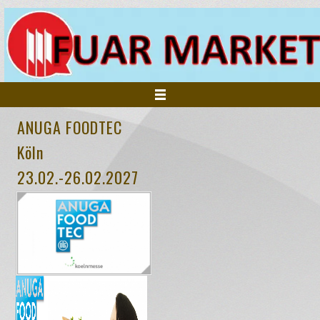
ANUGA FOODTEC
ANASAYFA
Köln
23.02.-26.02.2027
KURUMSAL
FUARLAR
HİZMETLERİMİZ
İNSAN KAYNAKLARI