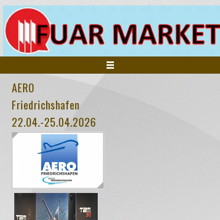
AERO
ANASAYFA
Friedrichshafen
22.04.-25.04.2026
KURUMSAL
FUARLAR
HİZMETLERİMİZ
İNSAN KAYNAKLARI