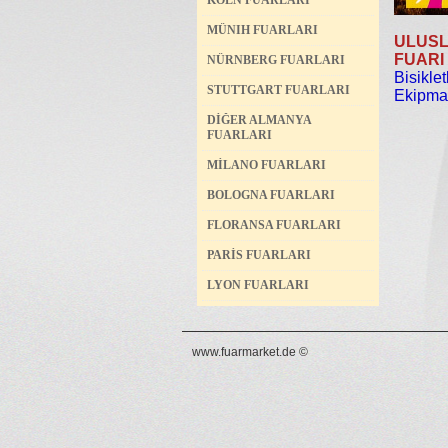
KÖLN FUARLARI
MÜNIH FUARLARI
ULUSL
FUARI
NÜRNBERG FUARLARI
Bisiklet
STUTTGART FUARLARI
Ekipma
DİĞER ALMANYA
FUARLARI
MİLANO FUARLARI
BOLOGNA FUARLARI
FLORANSA FUARLARI
PARİS FUARLARI
LYON FUARLARI
www.fuarmarket.de ©