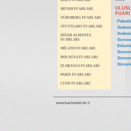
KÖLN FUARLARI
ULUSL
MÜNIH FUARLARI
FUARI
NÜRNBERG FUARLARI
Paketl
STUTTGART FUARLARI
Ambala
Ambala
DİĞER ALMANYA
Sonrası
FUARLARI
Etiket
MİLANO FUARLARI
Sisteml
BOLOGNA FUARLARI
Sistem
Süreçle
FLORANSA FUARLARI
PARİS FUARLARI
LYON FUARLARI
www.fuarmarket.de ©