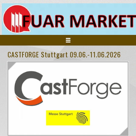
CASTFORGE Stuttgart 09.06.-11.06.2026
ANASAYFA
KURUMSAL
FUARLAR
HİZMETLERİMİZ
İNSAN KAYNAKLARI