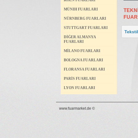
KÖLN FUARLARI
MÜNIH FUARLARI
TEKN
FUAR
NÜRNBERG FUARLARI
STUTTGART FUARLARI
Teksti
DİĞER ALMANYA
FUARLARI
MİLANO FUARLARI
BOLOGNA FUARLARI
FLORANSA FUARLARI
PARİS FUARLARI
LYON FUARLARI
www.fuarmarket.de ©