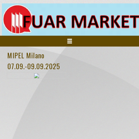
MIPEL Milano
ANASAYFA
07.09.-09.09.2025
KURUMSAL
FUARLAR
HİZMETLERİMİZ
İNSAN KAYNAKLARI